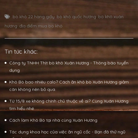
bò khô 22 hàng giấy
,
bò khô quốc hương
,
bò khô xuân
hương
,
địa điểm mua bò khô
Tin tức khác:
Công ty TNHH Thịt bò khô Xuân Hương - Thông báo tuyển
dụng
Khô Bò bao nhiêu calo? Cách ăn khô bò Xuân Hương giảm
cân không nên bỏ qua.
Từ 15/8 xe không chính chủ thuộc về ai? Cùng Xuân Hương
tìm hiểu nhé
Cách làm Khô Bò tại nhà cùng Xuân Hương
Tác dụng khoa học của việc ăn ngũ cốc - Bạn đã thử ngũ