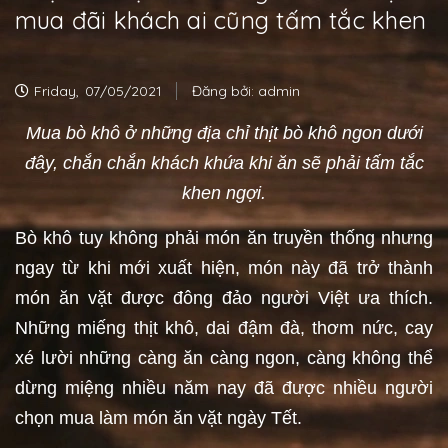
mua đãi khách ai cũng tấm tắc khen
Friday,
07/05/2021
Đăng bởi:
admin
Mua bò khô ở những địa chỉ thịt bò khô ngon dưới
đây, chắn chắn khách khứa khi ăn sẽ phải tấm tắc
khen ngợi.
Bò khô tuy không phải món ăn truyền thống nhưng
ngay từ khi mới xuất hiện, món này đã trở thành
món ăn vặt được đông đảo người Việt ưa thích.
Những miếng thịt khô, dai đậm đà, thơm nức, cay
xé lười những càng ăn càng ngon, càng không thể
dừng miệng nhiều năm nay đã được nhiều người
chọn mua làm món ăn vặt ngày Tết.