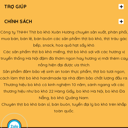
TRỢ GIÚP
CHÍNH SÁCH
Công ty TNHH Thịt bò khô Xuân Hương chuyên sản xuất, phân phối,
mua bán, bán lẻ, bán buôn các sản phẩm thịt bò khô, thịt trâu gác
bếp, snack, hoa quả hạt sấy khô.
Các sản phẩm thịt bò khô miếng, thịt bò khô sợi với các hương vị
truyển thống Hà Nội đậm đà thơm ngon hay hương vị mới thêm cay
nồng hiện đại được ưa thích.
Sản phẩm đảm bảo vệ sinh an toàn thực phẩm, thịt bò tươi ngon,
cách làm thịt bò khô handmade tại nhà đảm bảo chất lượng đầu ra.
Thương hiệu bò khô có kinh nghiệm 10 năm, sánh ngang với các
thương hiệu như bò khô 22 Hàng Giấy, bò khô Hà Nội, bò khô Đà
Nẵng, bò khô Quảng Nam.
Chuyên thịt bò khô bán sỉ, bán buôn, tuyển đại lý bò khô trên khắp
toàn quốc.