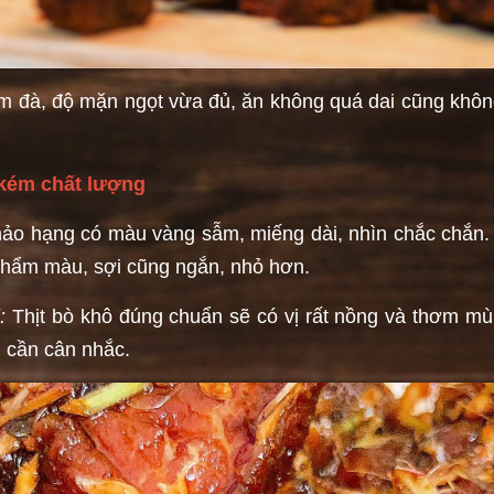
ậm đà, độ mặn ngọt vừa đủ, ăn không quá dai cũng khôn
 kém chất lượng
 hảo hạng có màu vàng sẫm, miếng dài, nhìn chắc chắn
phẩm màu, sợi cũng ngắn, nhỏ hơn.
:
Thịt bò khô đúng chuẩn sẽ có vị rất nồng và thơm mùi 
ạn cần cân nhắc.