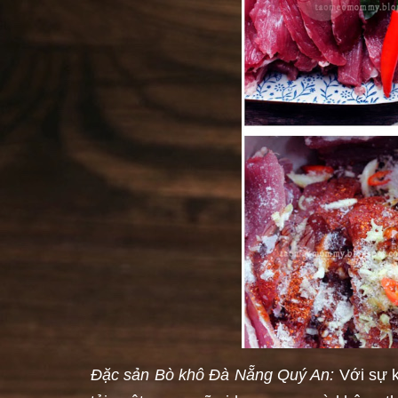
Đặc sản Bò khô Đà Nẵng Quý An:
Với sự k