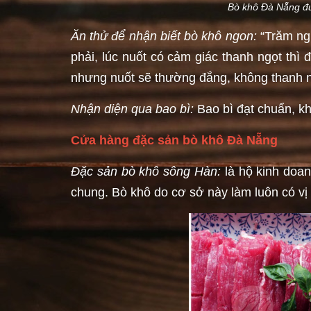
Bò khô Đà Nẵng đượ
Ăn thử để nhận biết bò khô ngon:
“Trăm ng
phải, lúc nuốt có cảm giác thanh ngọt thì 
nhưng nuốt sẽ thường đắng, không thanh ng
Nhận diện qua bao bì:
Bao bì đạt chuẩn, k
Cửa hàng đặc sản bò khô Đà Nẵng
Đặc sản bò khô sông Hàn:
là hộ kinh doan
chung. Bò khô do cơ sở này làm luôn có vị