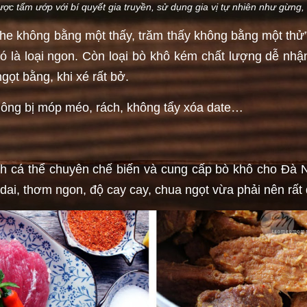
c tẩm ướp với bí quyết gia truyền, sử dụng gia vị tự nhiên như gừng, n
he không bằng một thấy, trăm thấy không bằng một thử”
đó là loại ngon. Còn loại bò khô kém chất lượng dễ nhận
ọt bằng, khi xé rất bở.
hông bị móp méo, rách, không tẩy xóa date…
h cá thể chuyên chế biến và cung cấp bò khô cho Đà Nẵ
 dai, thơm ngon, độ cay cay, chua ngọt vừa phải nên rấ