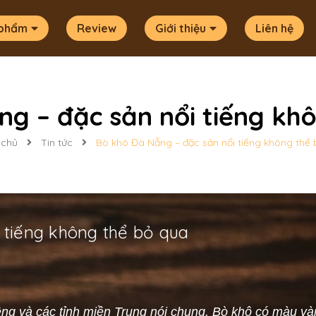
 phẩm
Review
Giới thiệu
Liên hệ
g – đặc sản nổi tiếng kh
 chủ
Tin tức
Bò khô Đà Nẵng – đặc sản nổi tiếng không thể
 tiếng không thể bỏ qua
êng và các tỉnh miền Trung nói chung. Bò khô có màu 