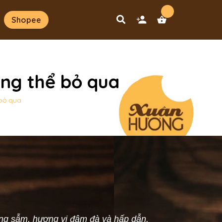
Shopee
ông thể bỏ qua
 bỏ qua
vàng sẫm, hương vị đậm đà và hấp dẫn.